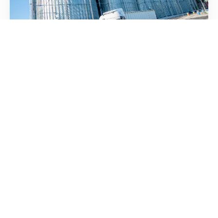
26 juin 2026
Transition écologique : Logicéa
décroche une attestation CO² !