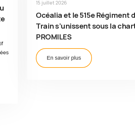
15 juillet 2026
du
Océalia et le 515e Régiment 
te
Train s’unissent sous la char
PROMILES
if
mées
En savoir plus