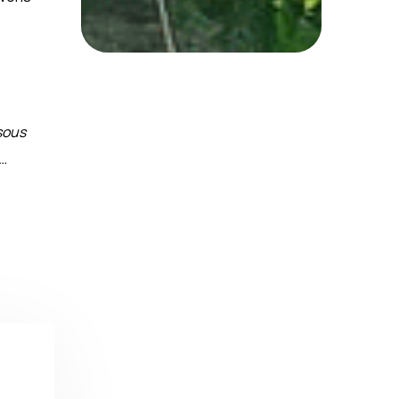
sous
e…