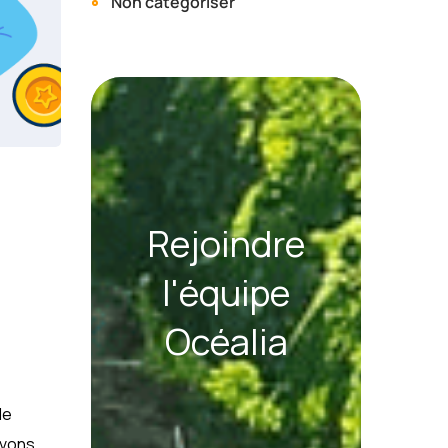
Non catégoriser
Rejoindre
l'équipe
Océalia
de
avons