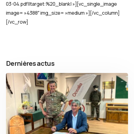
03-04.pdf||target:%20_blank| »][vc_single_image
image= »4388″ img_size= »medium »][/vc_column]
[/vc_row]
Dernières actus