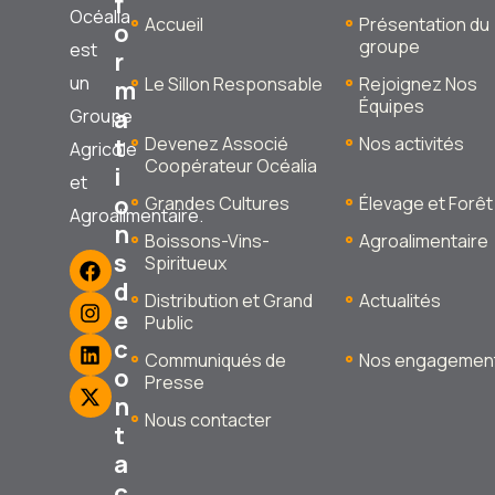
f
Océalia
Accueil
Présentation du
o
groupe
est
r
un
Le Sillon Responsable
Rejoignez Nos
m
Équipes
a
Groupe
t
Devenez Associé
Nos activités
Agricole
Coopérateur Océalia
i
et
o
Grandes Cultures
Élevage et Forêt
Agroalimentaire.
n
Boissons-Vins-
Agroalimentaire
s
Spiritueux
d
Distribution et Grand
Actualités
e
Public
c
Communiqués de
Nos engagemen
o
Presse
n
Nous contacter
t
a
c