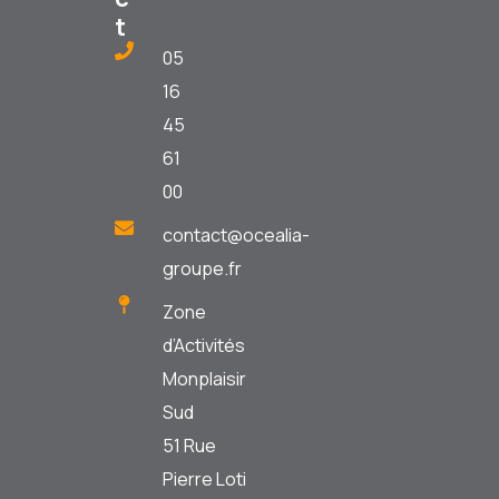
t
05
16
45
61
00
contact@ocealia-
groupe.fr
Zone
d’Activités
Monplaisir
Sud
51 Rue
Pierre Loti