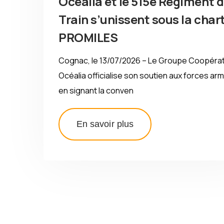
Océalia et le 515e Régiment 
Train s’unissent sous la char
PROMILES
Cognac, le 13/07/2026 – Le Groupe Coopérat
Océalia officialise son soutien aux forces ar
en signant la conven
En savoir plus