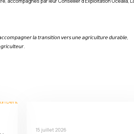
ré, accompagnés par leur Conseiller d’Exploitation Océalia, L
𝘤𝘰𝘮𝘱𝘢𝘨𝘯𝘦𝘳 𝘭𝘢 𝘵𝘳𝘢𝘯𝘴𝘪𝘵𝘪𝘰𝘯 𝘷𝘦𝘳𝘴 𝘶𝘯𝘦 𝘢𝘨𝘳𝘪𝘤𝘶𝘭𝘵𝘶𝘳𝘦 𝘥𝘶𝘳𝘢𝘣𝘭𝘦,
𝘨𝘳𝘪𝘤𝘶𝘭𝘵𝘦𝘶𝘳.
15 juillet 2026