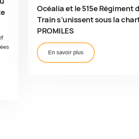
du
Océalia et le 515e Régiment 
te
Train s’unissent sous la char
PROMILES
if
mées
En savoir plus