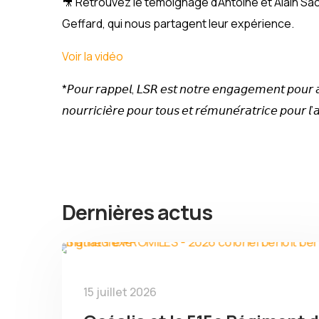
🎥 Retrouvez le témoignage d’Antoine et Alain Sac
Geffard, qui nous partagent leur expérience.
Voir la vidéo
*𝘗𝘰𝘶𝘳 𝘳𝘢𝘱𝘱𝘦𝘭, 𝘓𝘚𝘙 𝘦𝘴𝘵 𝘯𝘰𝘵𝘳𝘦 𝘦𝘯𝘨𝘢𝘨𝘦𝘮𝘦𝘯𝘵 𝘱𝘰𝘶𝘳 𝘢𝘤
𝘯𝘰𝘶𝘳𝘳𝘪𝘤𝘪𝘦̀𝘳𝘦 𝘱𝘰𝘶𝘳 𝘵𝘰𝘶𝘴 𝘦𝘵 𝘳𝘦́𝘮𝘶𝘯𝘦́𝘳𝘢𝘵𝘳𝘪𝘤𝘦 𝘱𝘰𝘶𝘳 𝘭’𝘢
Dernières actus
15 juillet 2026