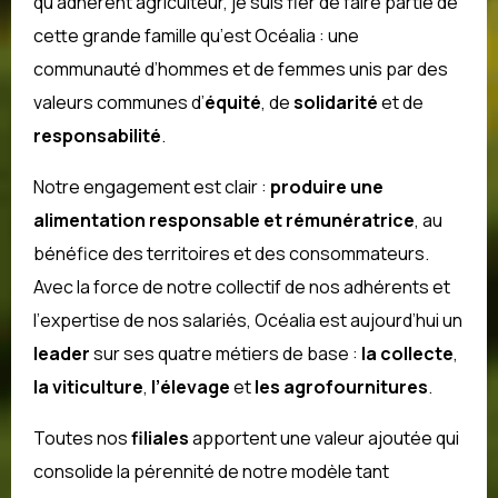
qu’adhérent agriculteur, je suis fier de faire partie de
cette grande famille qu’est Océalia : une
communauté d’hommes et de femmes unis par des
valeurs communes d’
équité
, de
solidarité
et de
responsabilité
.
Notre engagement est clair :
produire une
alimentation responsable et rémunératrice
, au
bénéfice des territoires et des consommateurs.
Avec la force de notre collectif de nos adhérents et
l’expertise de nos salariés, Océalia est aujourd’hui un
leader
sur ses quatre métiers de base :
la collecte
,
la viticulture
,
l’élevage
et
les agrofournitures
.
Toutes nos
filiales
apportent une valeur ajoutée qui
consolide la pérennité de notre modèle tant