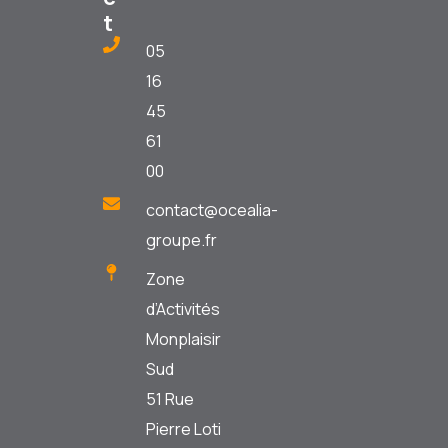
t
05
16
45
61
00
contact@ocealia-
groupe.fr
Zone
d’Activités
Monplaisir
Sud
51 Rue
Pierre Loti