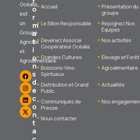
f
Océalia
Accueil
Présentation du
o
groupe
est
r
un
Le Sillon Responsable
Rejoignez Nos
m
Équipes
a
Groupe
t
Devenez Associé
Nos activités
Agricole
Coopérateur Océalia
i
et
o
Grandes Cultures
Élevage et Forêt
Agroalimentaire.
n
Boissons-Vins-
Agroalimentaire
s
Spiritueux
d
Distribution et Grand
Actualités
e
Public
c
Communiqués de
Nos engagemen
o
Presse
n
Nous contacter
t
a
c