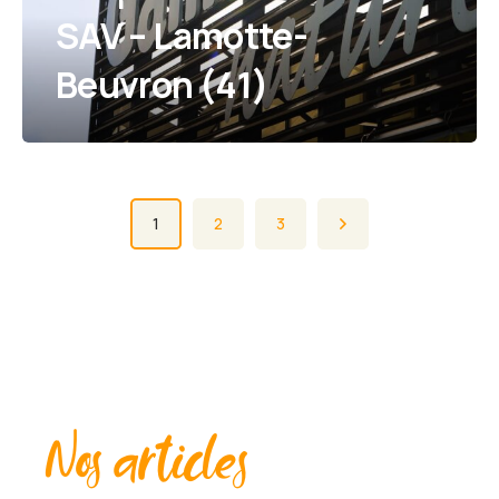
SAV – Lamotte-
Beuvron (41)
1
2
3
Nos articles