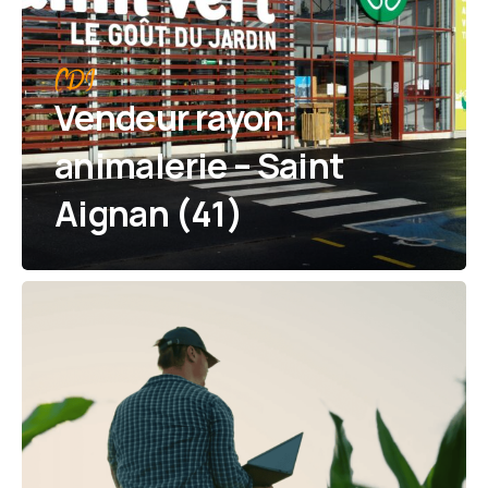
CDI
Vendeur rayon
animalerie – Saint
Aignan (41)