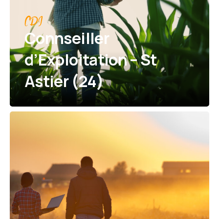
CDI
Connseiller
d’Exploitation – St
Astier (24)