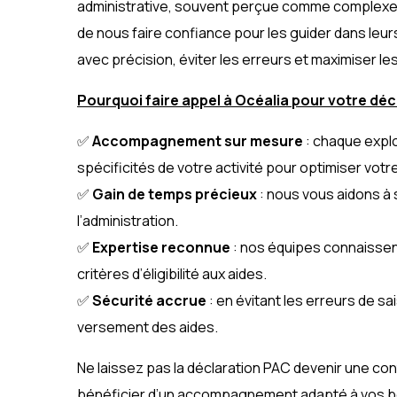
administrative, souvent perçue comme complexe 
de nous faire confiance pour les guider dans leurs
avec précision, éviter les erreurs et maximiser l
Pourquoi faire appel à Océalia pour votre déc
✅
Accompagnement sur mesure
: chaque explo
spécificités de votre activité pour optimiser votr
✅
Gain de temps précieux
: nous vous aidons à 
l’administration.
✅
Expertise reconnue
: nos équipes connaissent
critères d’éligibilité aux aides.
✅
Sécurité accrue
: en évitant les erreurs de sa
versement des aides.
Ne laissez pas la déclaration PAC devenir une con
bénéficier d’un accompagnement adapté à vos b