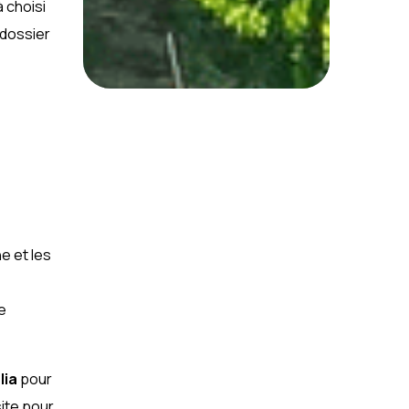
 choisi
 dossier
e et les
e
lia
pour
ite pour