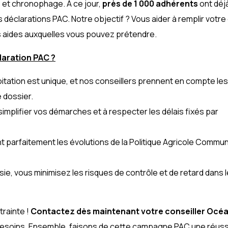
et chronophage. À ce jour,
près de 1 000 adhérents
ont déjà
 déclarations PAC. Notre objectif ? Vous aider à remplir votre
es aides auxquelles vous pouvez prétendre.
laration PAC ?
itation est unique, et nos conseillers prennent en compte les
e dossier.
simplifier vos démarches et à respecter les délais fixés par
 parfaitement les évolutions de la Politique Agricole Commun
isie, vous minimisez les risques de contrôle et de retard dans l
trainte !
Contactez dès maintenant votre conseiller Océa
esoins. Ensemble, faisons de cette campagne PAC une réuss