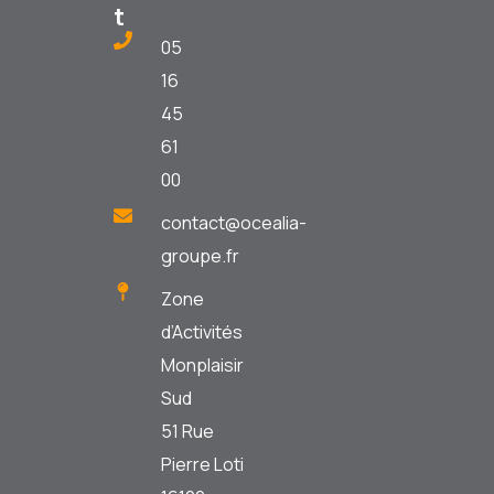
t
05
16
45
61
00
contact@ocealia-
groupe.fr
Zone
d’Activités
Monplaisir
Sud
51 Rue
Pierre Loti