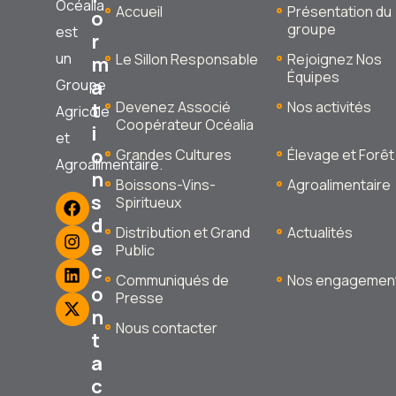
Océalia
Accueil
Présentation du
o
groupe
est
r
un
Le Sillon Responsable
Rejoignez Nos
m
Équipes
a
Groupe
t
Devenez Associé
Nos activités
Agricole
Coopérateur Océalia
i
et
o
Grandes Cultures
Élevage et Forêt
Agroalimentaire.
n
Boissons-Vins-
Agroalimentaire
s
Spiritueux
d
Distribution et Grand
Actualités
e
Public
c
Communiqués de
Nos engagemen
o
Presse
n
Nous contacter
t
a
c