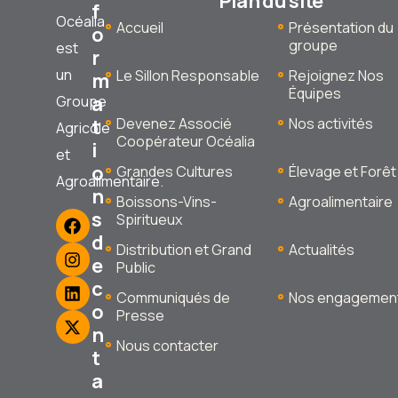
Plan du site
f
Océalia
Accueil
Présentation du
o
groupe
est
r
un
Le Sillon Responsable
Rejoignez Nos
m
Équipes
a
Groupe
t
Devenez Associé
Nos activités
Agricole
Coopérateur Océalia
i
et
o
Grandes Cultures
Élevage et Forêt
Agroalimentaire.
n
Boissons-Vins-
Agroalimentaire
s
Spiritueux
d
Distribution et Grand
Actualités
e
Public
c
Communiqués de
Nos engagemen
o
Presse
n
Nous contacter
t
a