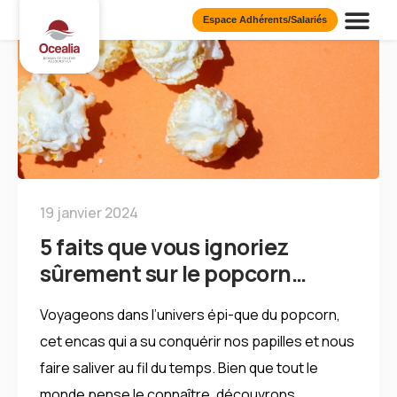
Espace Adhérents/Salariés
Présentation d
Nos Publi
Nos Eng
19 janvier 2024
5 faits que vous ignoriez
sûrement sur le popcorn…
Voyageons dans l’univers épi-que du popcorn,
cet encas qui a su conquérir nos papilles et nous
faire saliver au fil du temps. Bien que tout le
monde pense le connaître, découvrons