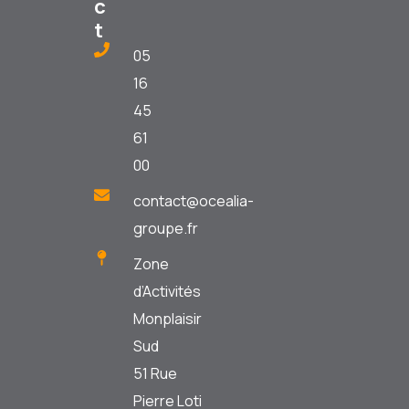
c
t
05
16
45
61
00
contact@ocealia-
groupe.fr
Zone
d’Activités
Monplaisir
Sud
51 Rue
Pierre Loti