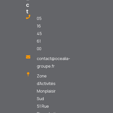
c
t
05
16
45
61
00
contact@ocealia-
groupe.fr
Zone
d’Activités
Monplaisir
Sud
51 Rue