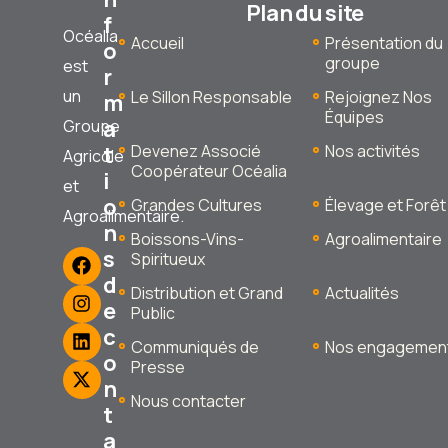
Plan du site
f
Océalia
Accueil
Présentation du
o
groupe
est
r
un
Le Sillon Responsable
Rejoignez Nos
m
Équipes
a
Groupe
t
Devenez Associé
Nos activités
Agricole
Coopérateur Océalia
i
et
o
Grandes Cultures
Élevage et Forêt
Agroalimentaire.
n
Boissons-Vins-
Agroalimentaire
s
Spiritueux
d
Distribution et Grand
Actualités
e
Public
c
Communiqués de
Nos engagemen
o
Presse
n
Nous contacter
t
a