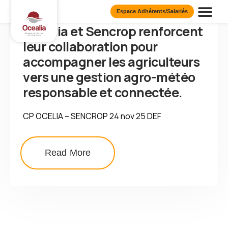
25 novembre 2025
Espace Adhérents/Salariés
Océalia et Sencrop renforcent
Présentation d
Nos Publi
Nos Eng
leur collaboration pour
accompagner les agriculteurs
vers une gestion agro-météo
responsable et connectée.
CP OCELIA – SENCROP 24 nov 25 DEF
Read More