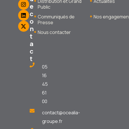
Distribution et Grand
Actualités
e
Public
c
Communiqués de
Nos engagemen
o
Presse
n
Nous contacter
t
a
c
t
05
16
45
61
00
contact@ocealia-
groupe.fr