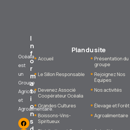
I
n
Plan du site
f
Océalia
Accueil
Présentation du
o
groupe
est
r
un
Le Sillon Responsable
Rejoignez Nos
m
Équipes
a
Groupe
t
Devenez Associé
Nos activités
Agricole
Coopérateur Océalia
i
et
o
Grandes Cultures
Élevage et Forêt
Agroalimentaire.
n
Boissons-Vins-
Agroalimentaire
s
Spiritueux
d