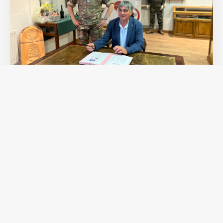
15 juillet 2026
Océalia et le 515e Régiment du
Train s’unissent sous la charte
PROMILES
Actualités