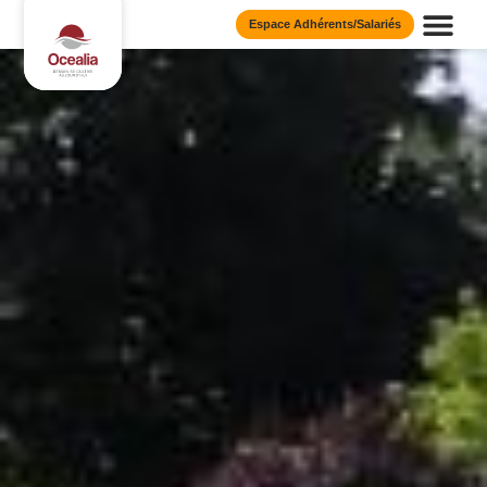
Espace Adhérents/Salariés
Présentation d
Nos Publi
Nos Eng