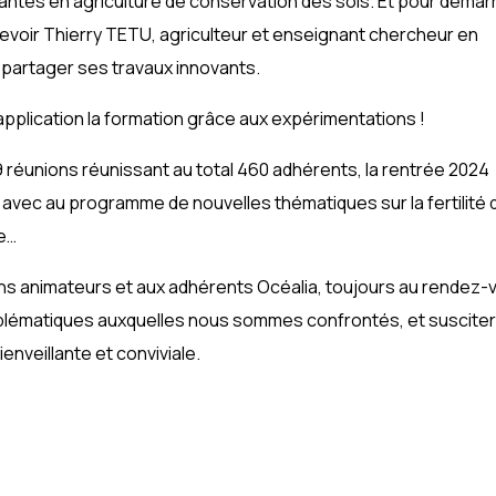
lantes en agriculture de conservation des sols. Et pour démar
cevoir Thierry TETU, agriculteur et enseignant chercheur en
 partager ses travaux innovants.
application la formation grâce aux expérimentations !
 réunions réunissant au total 460 adhérents, la rentrée 2024
vec au programme de nouvelles thématiques sur la fertilité 
re…
ions animateurs et aux adhérents Océalia, toujours au rendez-
oblématiques auxquelles nous sommes confrontés, et susciter
nveillante et conviviale.