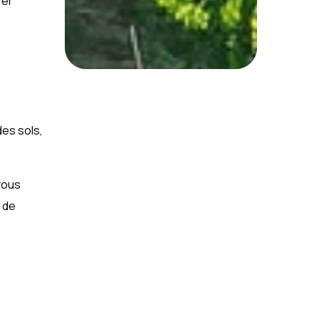
rer
des sols,
vous
 de