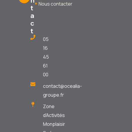
n
Nous contacter
t
a
c
t
05
16
45
61
00
contact@ocealia-
groupe.fr
Zone
d’Activités
Monplaisir