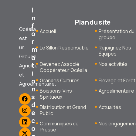
I
n
Plan du site
f
Océalia
Accueil
Présentation du
o
groupe
est
r
un
Le Sillon Responsable
Rejoignez Nos
m
Équipes
a
Groupe
t
Devenez Associé
Nos activités
Agricole
Coopérateur Océalia
i
et
o
Grandes Cultures
Élevage et Forêt
Agroalimentaire.
n
Boissons-Vins-
Agroalimentaire
s
Spiritueux
d
Distribution et Grand
Actualités
e
Public
c
Communiqués de
Nos engagemen
o
Presse