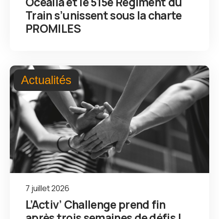
Océalia et le 515e Régiment du
Train s’unissent sous la charte
PROMILES
Actualités
7 juillet 2026
L’Activ’ Challenge prend fin
après trois semaines de défis !